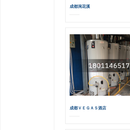
成都涴花溪
成都ＶＥＧＡＳ酒店